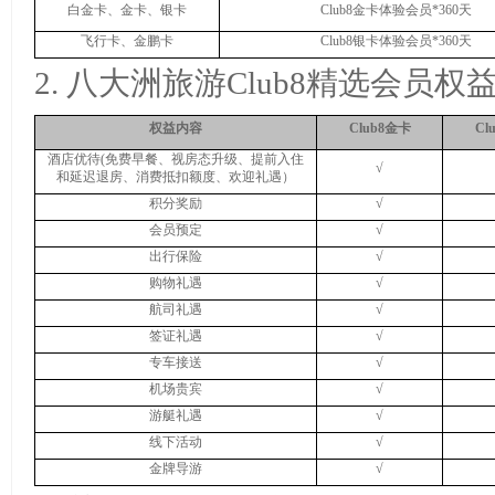
白金卡、金卡、银卡
Club8
金卡体验会员
*360
天
飞行卡、金鹏卡
Club8
银卡体验会员
*360
天
2.
八大洲旅游
Club8
精选会员权
权益内容
Club8
金卡
Cl
酒店优待
(
免费早餐、视房态升级、提前入住
√
和延迟退房、消费抵扣额度、欢迎礼遇）
积分奖励
√
会员预定
√
出行保险
√
购物礼遇
√
航司礼遇
√
签证礼遇
√
专车接送
√
机场贵宾
√
游艇礼遇
√
线下活动
√
金牌导游
√