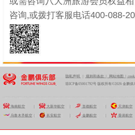
或需咨询八大洲旅游会员权益相
咨询
,
或拨打客服电话
400-088-2
隐私声明
|
规则和条款
|
网站地图
|
coo
琼ICP备05001792号 版权所有©
2026
金鹏俱
海南航空
|
大新华航空
|
首都航空
|
天津航空
乌鲁木齐航空
|
长安航空
|
金鹏航空
|
香港航空