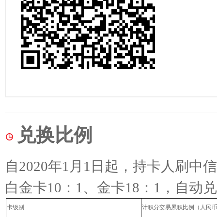
兑换比例
自
2020
年
1
月
1
日起，持卡人刷中信
白金卡
10
：
1
、金卡
18
：
1
，自动兑
卡级别
计积分交易累积比例（人民