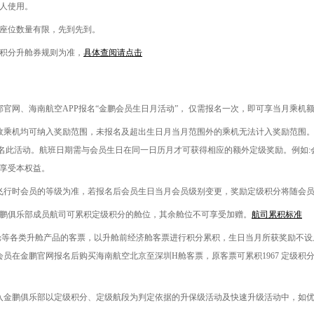
人使用。
座位数量有限，先到先到。
积分升舱券规则为准，
具体查阅请点击
部官网、海南航空
APP
报名“金鹏会员生日月活动”， 仅需报名一次，即可享当月乘机
效乘机均可纳入奖励范围，未报名及超出生日月当月范围外的乘机无法计入奖励范围
名此活动。航班日期需与会员生日在同一日历月才可获得相应的额外定级奖励。例如
:
享受本权益。
飞行时会员的等级为准，若报名后会员生日当月会员级别变更，奖励定级积分将随会
鹏俱乐部成员航司可累积定级积分的舱位，其余舱位不可享受加赠。
航司累积标准
舱等各类升舱产品的客票，以升舱前经济舱客票进行积分累积，生日当月所获奖励不设
会员在金鹏官网报名后购买海南航空北京至深圳
H
舱客票，原客票可累积
1967
定级积
入金鹏俱乐部以定级积分、定级航段为判定依据的升保级活动及快速升级活动中，如