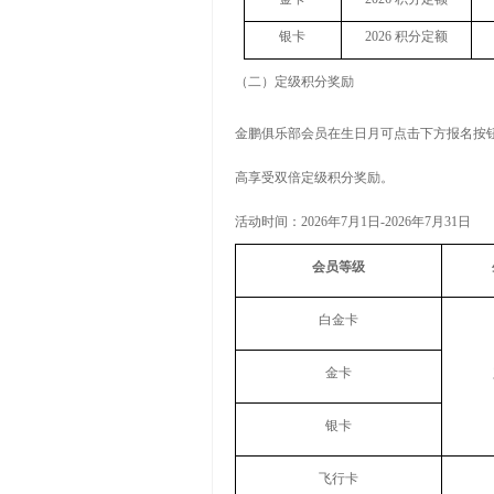
银卡
2026
积分定额
（二）定级积分奖励
金鹏俱乐部会员在生日月可点击下方报名按
高享受双倍定级积分奖励。
活动时间：
2026
年
7
月
1
日
-2026
年
7
月
31
日
会员等级
白金卡
金卡
银卡
飞行卡