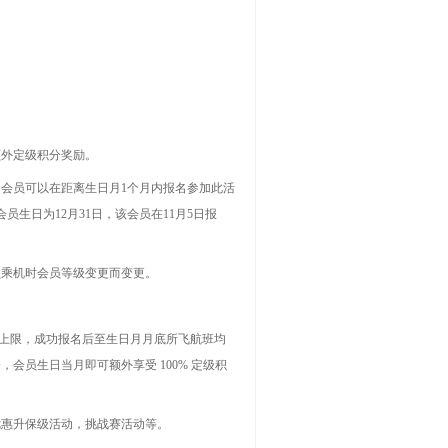
额外定级积分奖励。
。会员可以在距离生日月
1
个月内报名参加此活
会员生日为
12
月
31
日，该会员在
11
月
5
日报
员乘机时会员等级变更而变更。
上限，成功报名后至生日月月底所飞航班均
分，会员生日当月即可额外享受
100%
定级积
优惠升保级活动，挑战赛活动等。