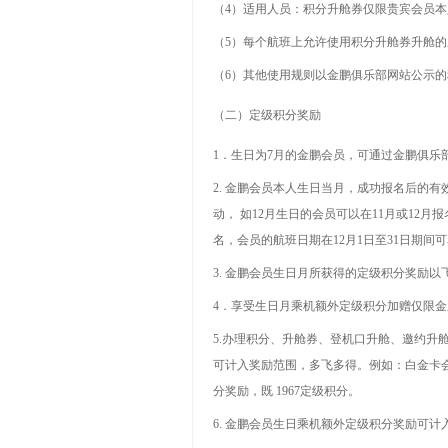
（
4
）适用人员：积分升舱券仅限贵宾会员本
（
5
）每个航班上允许使用积分升舱券升舱的
（
6
）其他使用规则以金鹏俱乐部网站公示的
（二）定级积分奖励
1
．生日为
7
月的金鹏会员，可通过金鹏俱乐
2.
金鹏会员本人生日当月，成功报名后的有
动， 如
12
月生日的会员可以在
11
月或
12
月报
名，会员的航班日期在
12
月
1
日至
31
日期间可
3.
金鹏会员生日月所获得的定级积分奖励以
4
．享受生日月乘机额外定级积分加赠仅限金
5.
办理积分、升舱券、登机口升舱、邀约升
可计入奖励范围，多飞多得。例如：白金卡
分奖励，既
1967
定级积分。
6.
金鹏会员生日乘机额外定级积分奖励可计