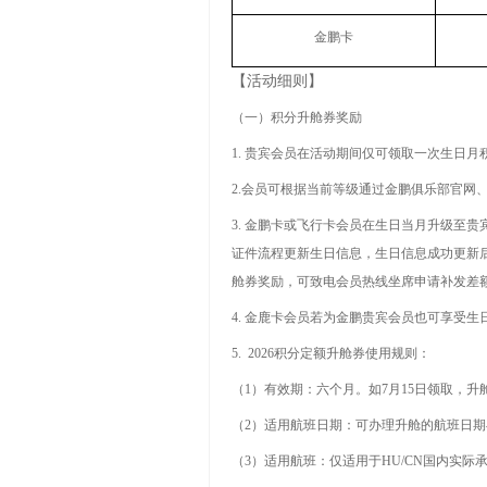
金鹏卡
【活动细则】
（一）积分升舱券奖励
1.
贵宾会员在活动期间仅可领取一次生日月
2.
会员可根据当前等级通过金鹏俱乐部官网
3.
金鹏卡或飞行卡会员在生日当月升级至贵
证件流程更新生日信息，生日信息成功更新
舱券奖励，可致电会员热线坐席申请补发差
4.
金鹿卡会员若为金鹏贵宾会员也可享受生
5. 2026
积分定额升舱券使用规则：
（
1
）有效期：六个月。如
7
月
15
日领取，升
（
2
）适用航班日期：可办理升舱的航班日期
（
3
）适用航班：仅适用于
HU/CN
国内实际