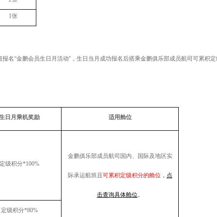
1
张
钮报名“金鹏会员生日月活动
”，生日当月成功报名后搭乘金鹏俱乐部成员航司可累积
生日月乘机奖励
适用舱位
金鹏俱乐部成员航司国内、国际及地区实
定级积分
*100%
际承运航班且
可累积定级积分的舱位，
点
击查询具体舱位
。
定级积分
*80%