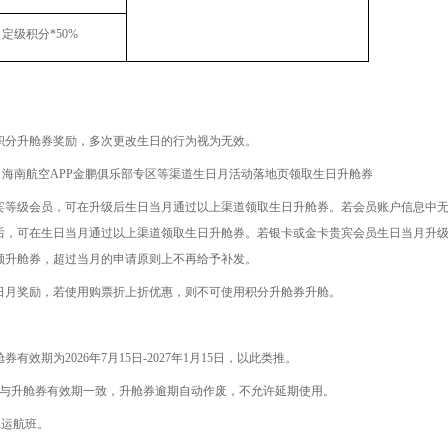
定级积分
*50%
积分升舱券奖励，多次更改生日的行为视为无效。
、海南航空
APP
金鹏俱乐部专区等渠道生日月活动落地页领取生日升舱券
宾等级会员，可在升级后生日当月通过以上渠道领取生日升舱券。若会员账户信息中
后，可在生日当月通过以上渠道领取生日升舱券。若银卡或金卡贵宾会员生日当月升
额升舱券，超过当月的申请原则上不再给予补发。
日月奖励，若使用购票折上折优惠，则不可使用积分升舱券升舱。
舱券有效期为
2026
年
7
月
15
日
-2027
年
1
月
15
日，以此类推。
与升舱券有效期一致，升舱券逾期自动作废，不允许延期使用。
承运航班。