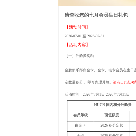
请查收您的七月会员生日礼包
【活动时间】
2026-07-01 至 2026-07-31
【活动内容】
（一）升舱券奖励
金鹏俱乐部白金卡、金卡、银卡会员在生日
定数量积分， 即可办理升舱。
请点击此处领
活动时间：
2026
年
7
月
1
日
-2026
年
7
月
31
日
HUCN
国内积分升舱券
会员等级
面值额度
白金卡
2026
积分定额
金卡
2026
积分定额