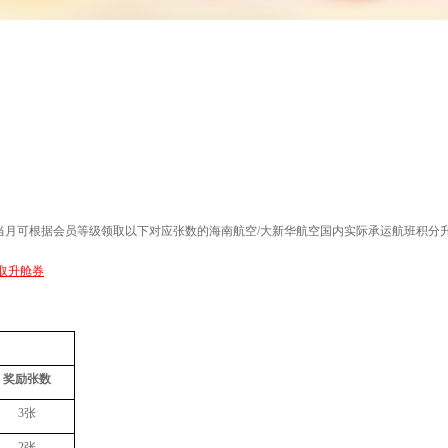
当月可根据会员等级
领取
以下对应张数的海南航空
/
大新华航空国内实际承运航班积分
取升舱券
奖励张数
3
张
2
张