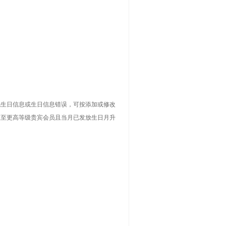
无生日信息或生日信息错误，可按添加或修改
级至更高等级贵宾会员且当月已发放生日月升