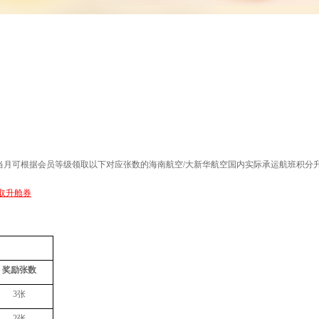
当月可根据会员等级
领取
以下对应张数的海南航空
/
大新华航空国内实际承运航班积分
取升舱券
奖励张数
3
张
2
张