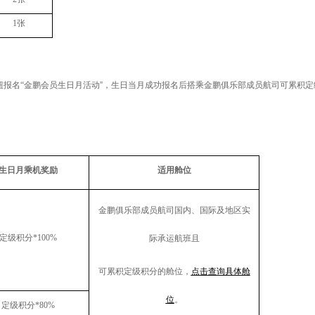
1
张
钮报名“金鹏会员生日月活动
”，生日当月成功报名后搭乘金鹏俱乐部成员航司可累积
生日月乘机奖励
适用舱位
金鹏俱乐部成员航司国内、国际及地区实
定级积分
*100%
际承运航班且
可累积定级积分的舱位，
点击查询具体舱
位
。
定级积分
*80%