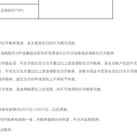
定级积分
*50%
积分升舱券奖励，多次更改生日的行为视为无效。
、海南航空
APP
金鹏俱乐部专区等渠道生日月活动落地页领取生日升舱券
宾等级会员，可在升级后生日当月通过以上渠道领取生日升舱券。若会员账户信息中
后，可在生日当月通过以上渠道领取生日升舱券。若银卡或金卡贵宾会员生日当月升
额升舱券，超过当月的申请原则上不再给予补发。
日月奖励，若使用购票折上折优惠，则不可使用积分升舱券升舱。
舱券有效期为
6
月
15
日
-12
月
15
日，以此类推。
与升舱券有效期一致，升舱券逾期自动作废，不允许延期使用。
承运航班。