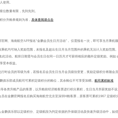
人使用。
座位数量有限，先到先到。
积分升舱券规则为准，
具体查阅请点击
部官网、海南航空
APP
报名“金鹏会员生日月活动”， 仅需报名一次，即可享当月乘机
效乘机均可纳入奖励范围，未报名及超出生日月当月范围外的乘机无法计入奖励范围
名此活动。航班日期需与会员生日在同一日历月才可获得相应的额外定级奖励。例如
:
享受本权益。
飞行时会员的等级为准，若报名后会员生日当月会员级别变更，奖励定级积分将随会
鹏俱乐部成员航司可累积定级积分的舱位，其余舱位不可享受加赠。
航司累积标准
舱等各类升舱产品的客票，以升舱前经济舱客票进行积分累积，生日当月所获奖励不设
会员在金鹏官网报名后购买海南航空北京至深圳
H
舱客票，原客票可累积
1967
定级积
入金鹏俱乐部以定级积分、定级航段为判定依据的升保级活动及快速升级活动中，如