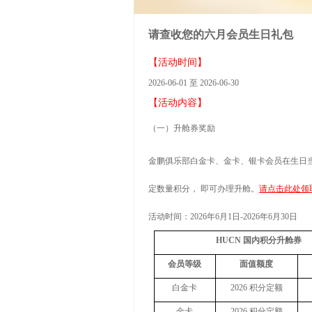
请查收您的六月会员生日礼包
【活动时间】
2026-06-01 至 2026-06-30
【活动内容】
（一）升舱券奖励
金鹏俱乐部白金卡、金卡、银卡会员在生日
定数量积分， 即可办理升舱。
请点击此处领
活动时间：
2026
年
6
月
1
日
-2026
年
6
月
30
日
HUCN
国内积分升舱券
会员等级
面值额度
白金卡
2026
积分定额
金卡
2026
积分定额