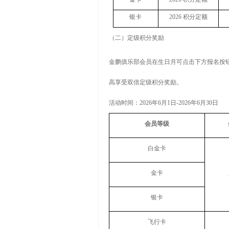
银卡
2026
积分定额
（二）定级积分奖励
金鹏俱乐部会员在生日月可点击下方报名按
高享受双倍定级积分奖励。
活动时间：
2026
年
6
月
1
日
-2026
年
6
月
30
日
会员等级
白金卡
金卡
银卡
飞行卡