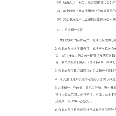
（
4
）适用人员：积分升舱券仅限贵宾会员本
（
5
）每个航班上允许使用积分升舱券升舱的
（
6
）其他使用规则以金鹏俱乐部网站公示的
（二）定级积分奖励
1
．生日为
6
月的金鹏会员，可通过金鹏俱乐
2.
金鹏会员本人生日当月，成功报名后的有
动， 如
12
月生日的会员可以在
11
月或
12
月报
名，会员的航班日期在
12
月
1
日至
31
日期间可
3.
金鹏会员生日月所获得的定级积分奖励以
4
．享受生日月乘机额外定级积分加赠仅限金
5.
办理积分、升舱券、登机口升舱、邀约升
可计入奖励范围，多飞多得。例如：白金卡
分奖励，既
1967
定级积分。
6.
金鹏会员生日乘机额外定级积分奖励可计