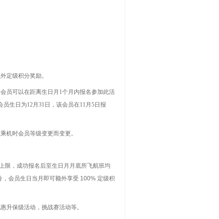
额外定级积分奖励。
。会员可以在距离生日月
1
个月内报名参加此活
会员生日为
12
月
31
日，该会员在
11
月
5
日报
员乘机时会员等级变更而变更。
上限，成功报名后至生日月月底所飞航班均
分，会员生日当月即可额外享受
100%
定级积
优惠升保级活动，挑战赛活动等。