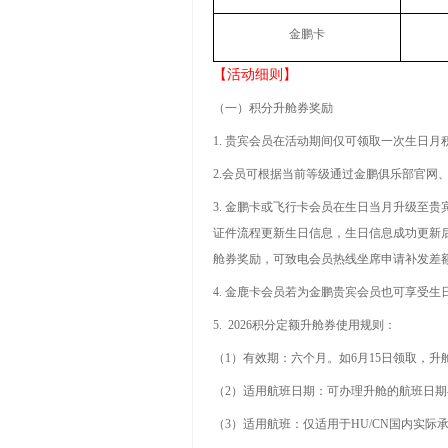
金鹏卡
【活动细则】
（一）积分升舱券奖励
1.
贵宾会员在活动期间仅可领取一次生日月
2.
会员可根据当前等级通过金鹏俱乐部官网
3.
金鹏卡或飞行卡会员在生日当月升级至贵
证件流程更新生日信息，生日信息成功更新
舱券奖励，可致电会员热线坐席申请补发差
4.
金鹿卡会员若为金鹏贵宾会员也可享受生
5. 2026
积分定额升舱券使用规则：
（
1
）有效期：六个月。如
6
月
15
日领取，升
（
2
）适用航班日期：可办理升舱的航班日期
（
3
）适用航班：仅适用于
HU/CN
国内实际