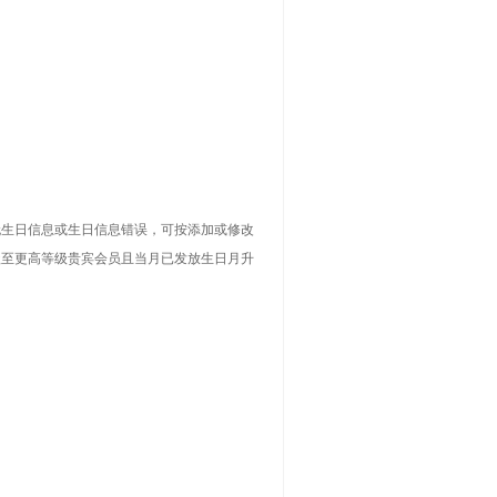
无生日信息或生日信息错误，可按添加或修改
级至更高等级贵宾会员且当月已发放生日月升