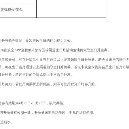
定级积分
*50%
积分升舱券奖励，多次更改生日的行为视为无效。
、海南航空
APP
金鹏俱乐部专区等渠道生日月活动落地页领取生日升舱券。
宾等级会员，可在升级后生日当月通过以上渠道领取生日升舱券。若会员账户信息中
后，可在生日当月通过以上渠道领取生日升舱券。若银卡或金卡贵宾会员生日当月升
额升舱券，超过当月的申请原则上不再给予补发。
日月奖励，若使用购票折上折优惠，则不可使用积分升舱券升舱。
券有效期为4月15日-10月15日，以此类推。
与升舱券有效期一致，升舱券逾期自动作废，不允许延期使用。
承运航班。