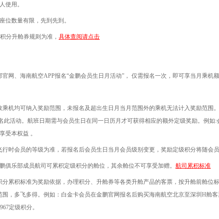
人使用。
座位数量有限，先到先到。
积分升舱券规则为准，
具体查阅请点击
部官网、海南航空
APP
报名“金鹏会员生日月活动”， 仅需报名一次，即可享当月乘机
效乘机均可纳入奖励范围，未报名及超出生日月当月范围外的乘机无法计入奖励范围。
月报名此活动。航班日期需与会员生日在同一日历月才可获得相应的额外定级奖励。例如:会
享受本权益 。
飞行时会员的等级为准，若报名后会员生日当月会员级别变更，奖励定级积分将随会
鹏俱乐部成员航司可累积定级积分的舱位，其余舱位不可享受加赠。
航司累积标准
积分累积标准为奖励依据，办理积分、升舱券等各类升舱产品的客票，按升舱前舱位
范围，多飞多得。例如：白金卡会员在金鹏官网报名后购买海南航空北京至深圳
H
舱客
967
定级积分。