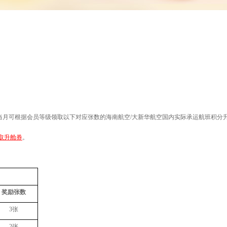
当月可根据会员等级
领取
以下对应张数的海南航空
/
大新华航空国内实际承运航班积分
取升舱券
。
奖励张数
3
张
2
张