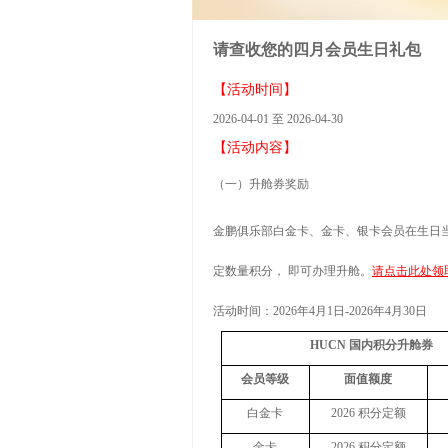
请查收您的四月会员生日礼包
【活动时间】
2026-04-01 至 2026-04-30
【活动内容】
（一）升舱券奖励
金鹏俱乐部白金卡、金卡、银卡会员在生日
定数量积分， 即可办理升舱。
请点击此处领
活动时间：
2026
年
4
月
1
日
-2026
年
4
月
30
日
HUCN
国内积分升舱券
会员等级
面值额度
白金卡
2026
积分定额
金卡
2026
积分定额