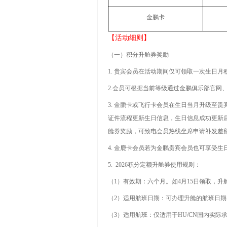
金鹏卡
【活动细则】
（一）积分升舱券奖励
1.
贵宾会员在活动期间仅可领取一次生日月
2.
会员可根据当前等级通过金鹏俱乐部官网
3.
金鹏卡或飞行卡会员在生日当月升级至贵
证件流程更新生日信息，生日信息成功更新
舱券奖励，可致电会员热线坐席申请补发差
4.
金鹿卡会员若为金鹏贵宾会员也可享受生
5. 2026
积分定额升舱券使用规则：
（
1
）
有效期：六个月。如4月15日领取，升舱
（
2
）适用航班日期：可办理升舱的航班日期
（
3
）适用航班：仅适用于
HU/CN
国内实际