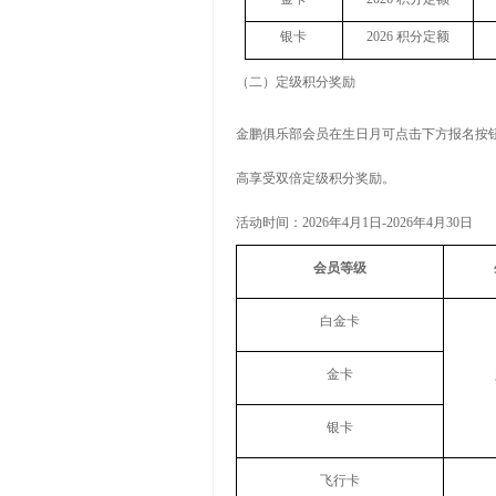
银卡
2026
积分定额
（二）定级积分奖励
金鹏俱乐部会员在生日月可点击下方报名按
高享受双倍定级积分奖励。
活动时间：
2026
年
4
月
1
日
-2026
年
4
月
30
日
会员等级
白金卡
金卡
银卡
飞行卡