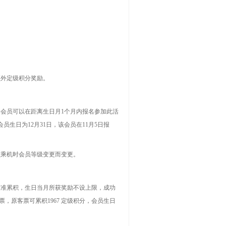
额外定级积分奖励。
会员可以在距离生日月1个月内报名参加此活
员生日为12月31日，该会员在11月5日报
员乘机时会员等级变更而变更。
标准累积，生日当月所获奖励不设上限，成功
票，原客票可累积
1967
定级积分，会员生日