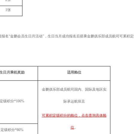
1
张
钮报名“金鹏会员生日月活动
”，生日当月成功报名后搭乘金鹏俱乐部成员航司可累积
生日月乘机奖励
适用舱位
金鹏俱乐部成员航司国内、国际及地区实
定级积分
*100%
际承运航班且
可累积定级积分的舱位，点击查询具体舱
位
。
定级积分
*80%