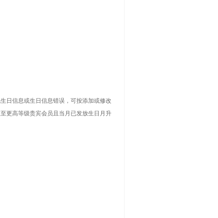
无生日信息或生日信息错误，可按添加或修改
级至更高等级贵宾会员且当月已发放生日月升