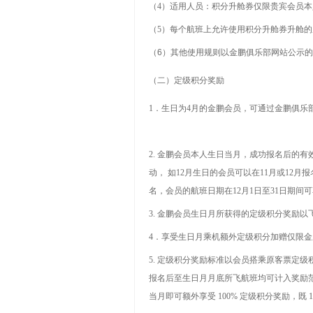
（
4
）适用人员：积分升舱券仅限贵宾会员本
（
5
）每个航班上允许使用积分升舱券升舱的
（
6
）其他使用规则以金鹏俱乐部网站公示的
（二）定级积分奖励
1
．生日为
4
月的金鹏会员，可通过金鹏俱乐
2.
金鹏会员本人生日当月，成功报名后的有
动， 如12月生日的会员可以在11月或12
名，会员的航班日期在12月1日至31日期间可
3.
金鹏会员生日月所获得的定级积分奖励以
4
．享受生日月乘机额外定级积分加赠仅限金
5.
定级积分奖励标准以会员搭乘原客票定级
报名后至生日月月底所飞航班均可计入奖励
当月即可额外享受
100%
定级积分奖励，既
1