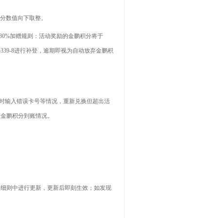
积分数值向下取整。
账；30%加赠规则：活动奖励的金鹏积分将于
5339-8进行补登，逾期即视为自动放弃金鹏积
换时输入错误卡号等情况，重新兑换但超出活
注金鹏积分到账情况。
动细则中进行更新，更新后即刻生效；如发现