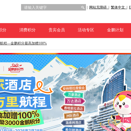
|
网站无障碍 |
繁体中文 |
E
积分
消费积分
贵宾会员
活动专区
金鹏计划
航程—金鹏积分最高加赠100%