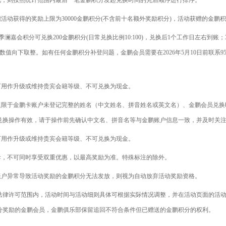
况，则按照统计范围内最后一笔金鹏积分发起兑换时间的先后顺序进行排序。
活动获得的奖励上限为30000金鹏积分(不含前十名额外奖励积分)，活动获赠的金鹏
0四季澜嘉会积分可兑换200金鹏积分(日常兑换比例10:100)，兑换后1个工作日左右到
分数值向下取整。如有任何金鹏积分补登问题，金鹏会员需要在2026年5月10日前联系9
可用作升级或维持贵宾会籍等级、不可兑换为现金。
不仅限于金鹏卡账户未登记完整的姓名（中文姓名、拼音姓名或英文名）、金鹏会员兑
兑换操作有效，请于操作前先确认中文名、拼音名等与金鹏账户信息一致，并及时关
可用作升级或维持贵宾会籍等级、不可兑换为现金。
斥，不可同时享受双重优惠，以最高奖励为准。特殊标注的除外。
账户异常导致活动奖励的金鹏积分无法发放，则视为自动放弃活动奖励资格。
。法律许可范围内，活动时间与活动细则具体可根据实际情况调整，并在活动页面的活
分奖励的金鹏会员，金鹏俱乐部保留追回不符合条件但已赠送的金鹏积分的权利。