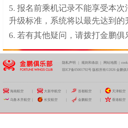
5.
报名前乘机记录不能享受本次
升级标准，系统将以最先达到的
6.
若有其他疑问，请拨打
金鹏俱
隐私声明
|
规则和条款
|
网站地图
|
coo
琼ICP备05001792号 版权所有©
2026
金鹏俱
海南航空
|
大新华航空
|
首都航空
|
天津航空
乌鲁木齐航空
|
长安航空
|
金鹏航空
|
香港航空