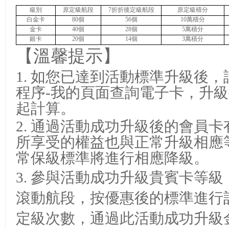
級別
原定級航段
7
折折後定級航段
原定級積分
白金卡
80
個
56
個
10
萬積分
金卡
40
個
28
個
5
萬積分
銀卡
20
個
14
個
3
萬積分
【溫馨提示】
1.
如您已達到活動標準升級後，
程序-我的頁面查詢電子卡
，升級
起計算。
2.
通過活動成功升級後的會員卡
所享受的權益也與正常升級相應
常保級標準將進行相應降級。
3.
參與活動成功升級貴賓卡等級
滾動航段，按優惠後的標準進行
定級次數，通過此活動成功升級