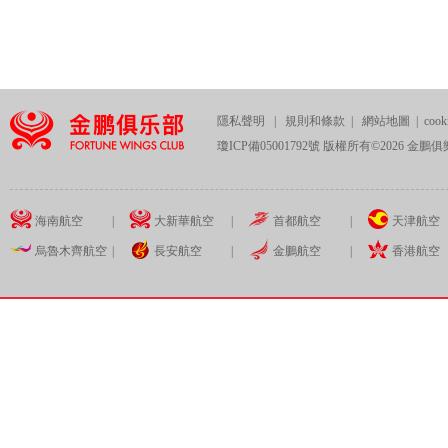
隱私聲明
|
規則和條款
|
網站地圖
|
coo
瓊ICP備05001792號 版權所有©
2026
金鵬俱
海南航空
|
大新華航空
|
首都航空
|
天津航空
烏魯木齊航空
|
長安航空
|
金鵬航空
|
香港航空