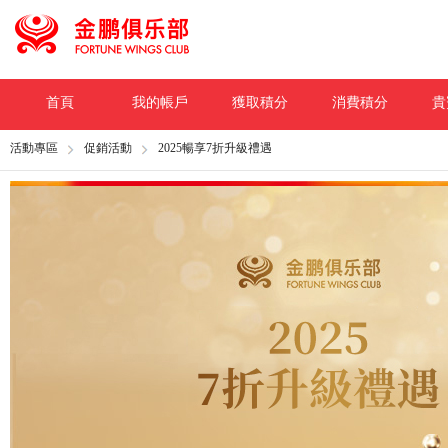
首頁
我的帳戶
獲取積分
消費積分
貴
活動專區
促銷活動
2025暢享7折升級禮遇